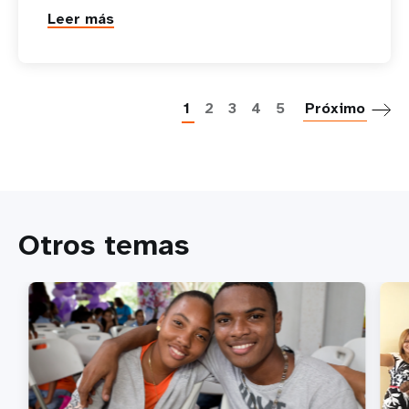
Leer más
P
1
2
3
4
5
Próximo
Otros temas