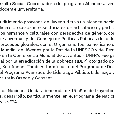
rrollo Social. Coordinadora del programa Alcance Juven
docente universitaria.
h dirigiendo procesos de Juventud tuvo un alcance naci
 lideró procesos intersectoriales de articulación y parti
os humanos y culturales con perspectiva de género, co
e Juventud, y del Consejo de Políticas Públicas de la Ju
s procesos globales, con el Organismo Iberoamericano d
 Mundial de Jóvenes por la Paz de la UNESCO y del Fest
ó en la Conferencia Mundial de Juventud - UNFPA. Fue g
al por la erradicación de la pobreza (IDEP) otorgado po
, Kofi Annan. También formó parte del Programa de Des
del Programa Avanzado de Liderazgo Público, Liderazgo 
ersitario Ortega y Gassset.
 las Naciones Unidas tiene más de 15 años de trayector
l desarrollo, particularmente, en el Programa de Nacio
 y UNFPA.