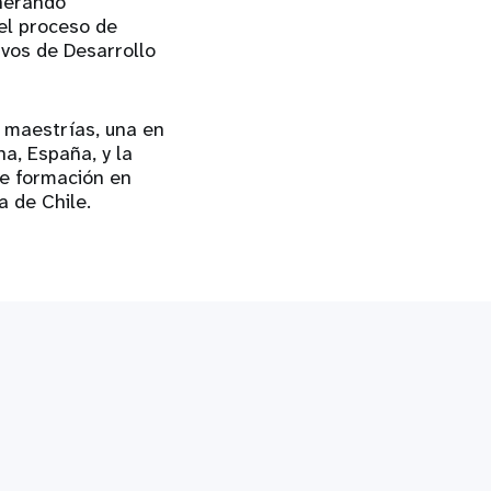
nerando
el proceso de
ivos de Desarrollo
s maestrías, una en
na, España, y la
ne formación en
a de Chile.